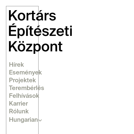
Hírek
Események
Projektek
Terembérlés
Felhívások
Karrier
Rólunk
Select Language
Hungarian