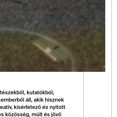
ítészekből, kutatókból,
emberből áll, akik hisznek
atív, kísérletező és nyitott
s közösség, múlt és jövő