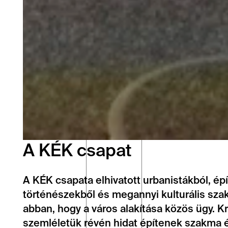
A KÉK csapat
A KÉK csapata elhivatott urbanistákból, ép
történészekből és megannyi kulturális szak
abban, hogy a város alakítása közös ügy. Kre
szemléletük révén hidat építenek szakma é