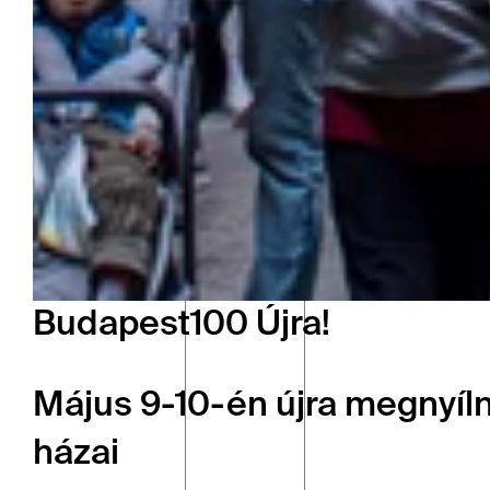
Budapest100 Újra!
Május 9-10-én újra megnyíl
házai