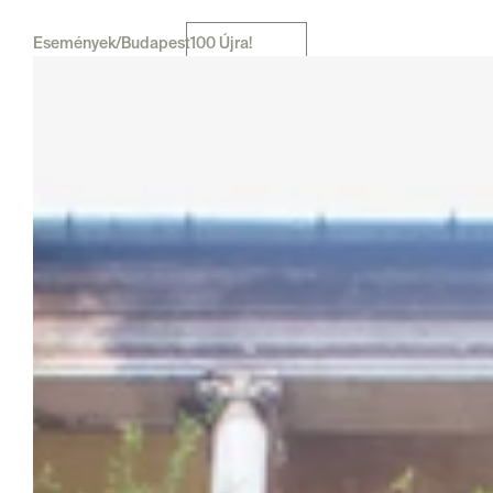
Események
/
Budapest100 Újra!