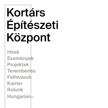
Hírek
Események
Projektek
Terembérlés
Felhívások
Karrier
Rólunk
Select Language
Hungarian