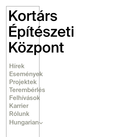
Hírek
Események
Projektek
Terembérlés
Felhívások
Karrier
Rólunk
Select Language
Hungarian