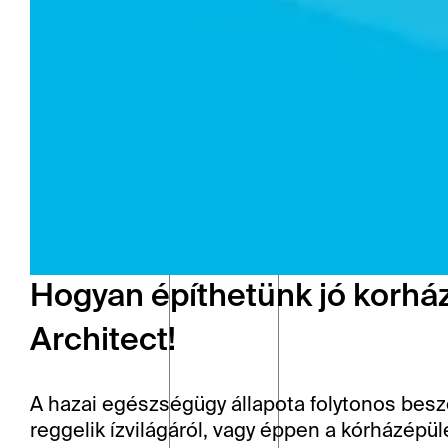
Hogyan építhetünk jó korháza
Architect! 
A hazai egészségügy állapota folytonos besz
reggelik ízvilágáról, vagy éppen a kórházépül