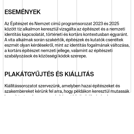
ESEMÉNYEK
Az Építészet és Nemzet című programsorozat 2023 és 2025 
között tíz alkalmon keresztül vizsgálta az építészet és a nemzeti 
identitás kapcsolatát, történeti és kortárs kontextusban egyaránt. 
A vita alkalmak során szakértők, építészek és kutatók cseréltek 
eszmét olyan kérdésekről, mint az identitás fogalmának változása, 
a kortárs építészet nemzeti jellege, valamint az építészeti 
szabályozások és közösségi kódok szerepe.
PLAKÁTGYŰJTÉS ÉS KIÁLLITÁS
Kiállítássorozatot szervezünk, amelyben hazai építészeket és 
szakembereket kérünk fel arra, hogy példákon keresztül mutassák 
be, mit tartanak a magyar építészet közös örökségének, 
identitásunk megkerülhetetlen alapjának.
 A beérkezett plakátokat kiállítottuk. A kiállítás célja egy jelenleg 
nem létező, de egyfajta közös elképzelésként mégis lehetséges 
hazai építészeti kánon megmutatása, ami a sokféle személyes 
kánonból állhat össze. A hazai építészeti gondolkodás sok 