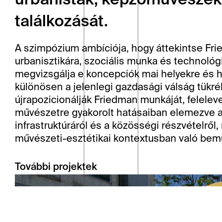
urbanisták, képzőművészek, 
találkozását.
A szimpózium ambíciója, hogy áttekintse Fri
urbanisztikára, szociális munka és technológ
megvizsgálja e koncepciók mai helyekre és h
különösen a jelenlegi gazdasági válság tükr
újrapozicionálják Friedman munkáját, feleleve
művészetre gyakorolt hatásaiban elemezve az 
infrastruktúráról és a közösségi részvételről
művészeti-esztétikai kontextusban való bem
További projektek