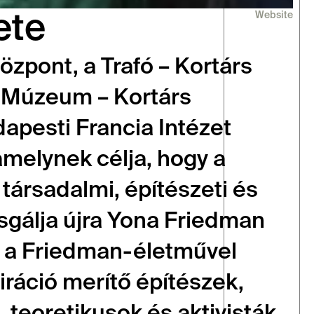
Website
ete
zpont, a Trafó – Kortárs 
Múzeum – Kortárs 
pesti Francia Intézet 
elynek célja, hogy a 
társadalmi, építészeti és 
gálja újra Yona Friedman 
 a Friedman-életművel 
iráció merítő építészek, 