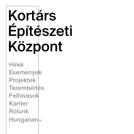
Hírek
Események
Projektek
Terembérlés
Felhívások
Karrier
Rólunk
Select Language
Hungarian