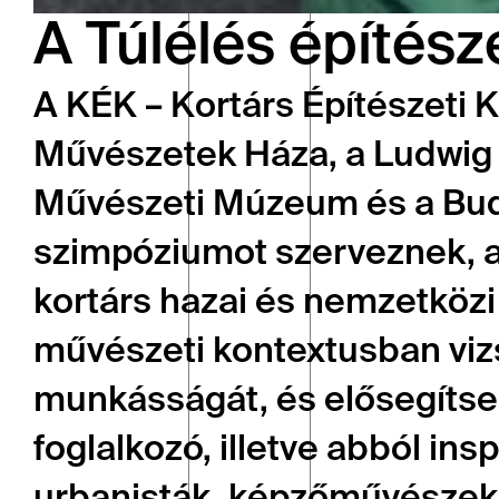
A Túlélés építész
A KÉK – Kortárs Építészeti Kö
Művészetek Háza, a Ludwig 
Művészeti Múzeum és a Buda
szimpóziumot szerveznek, am
kortárs hazai és nemzetközi 
művészeti kontextusban vizs
munkásságát, és elősegítse
foglalkozó, illetve abból insp