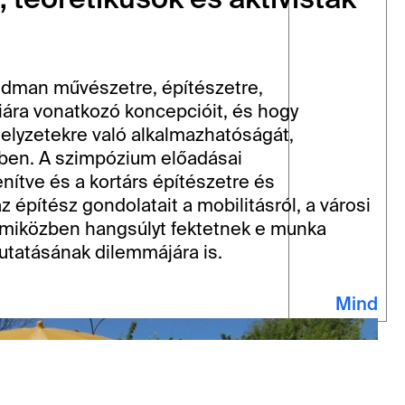
teoretikusok és aktivisták 
edman művészetre, építészetre, 
iára vonatkozó koncepcióit, és hogy 
elyzetekre való alkalmazhatóságát, 
ében. A szimpózium előadásai 
nítve és a kortárs építészetre és 
építész gondolatait a mobilitásról, a városi 
, miközben hangsúlyt fektetnek e munka 
utatásának dilemmájára is.
Mind