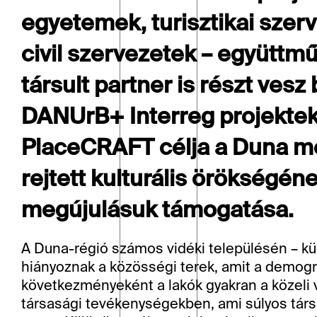
egyetemek, turisztikai szer
civil szervezetek – együttm
társult partner is részt ves
DANUrB+ Interreg projektek t
PlaceCRAFT célja a Duna me
rejtett kulturális örökségéne
megújulásuk támogatása.
A Duna-régió számos vidéki településén – kü
hiányoznak a közösségi terek, amit a demográ
következményeként a lakók gyakran a közeli v
társasági tevékenységekben, ami súlyos társ