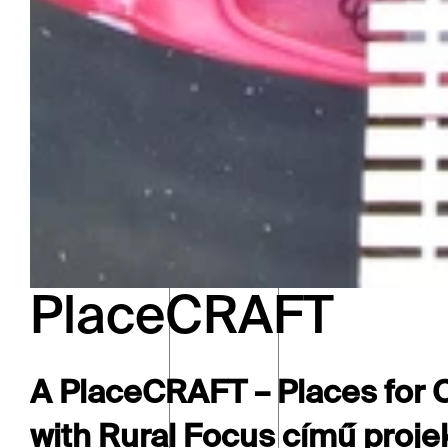
PlaceCRAFT
A PlaceCRAFT – Places for C
with Rural Focus című projekt