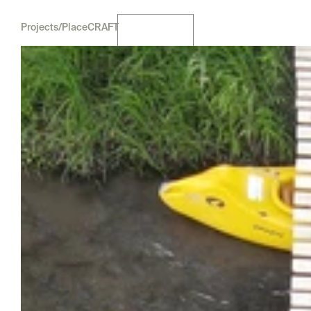
Projects
/
PlaceCRAFT