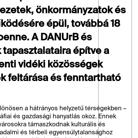
vezetek, önkormányzatok és 
űködésére épül, továbbá 18 
z benne. A DANUrB és 
apasztalataira építve a 
nti vidéki közösségek 
k feltárása és fenntartható 
lönösen a hátrányos helyzetű térségekben – 
fiai és gazdasági hanyatlás okoz. Ennek 
árosokra támaszkodnak kulturális és 
adalmi és térbeli egyensúlytalansághoz 